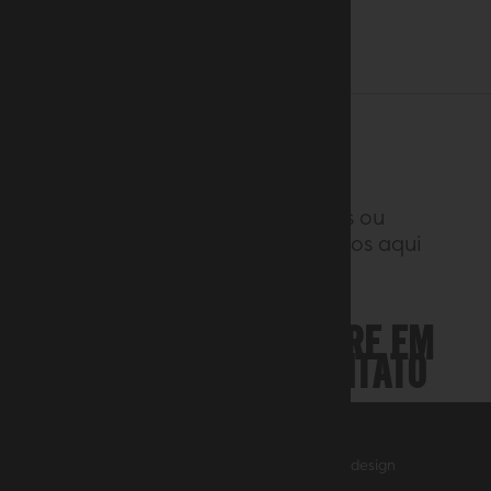
Mande seus comentários ou
sugestões
para gente. Estamos aqui
para ajudar você!
ENTRE EM
Siga
CONTATO
© 2021 Filippo Berio
P.Iva: 00526090469 -
privacy
-
web design