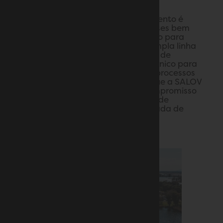
Lucca.
Concluído em 2006, o estabelecimento é
dotado de um laboratório de análises bem
equipado, sistema de refinação, silo para
armazenar as matérias-primas, ampla linha
de embalagem para diversos tipos de
formatos e sistema de trigeração único para
diminuir o impacto ambiental dos processos
de produção. Esse é um objetivo que a SALOV
almeja alcançar mediante seu compromisso
constante de melhorar, em termos de
sustentabilidade, e diminuir a pegada de
carbono.