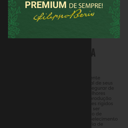
O ESTABELECIMENTO DA
SALOV
Filippo Berio sempre foi extremamente
orgulhoso da qualidade excepcional de seus
azeites. Trabalhou duro para se assegurar de
que cada garrafa contivesse as melhores
azeitonas aplicando o método de produção
“testado e aprovado”. Até hoje, esses rígidos
padrões de qualidade continuam a ser
aplicados em cada fase do processo de
produção, que é realizado no estabelecimento
de vanguarda da SALOV, na periferia de