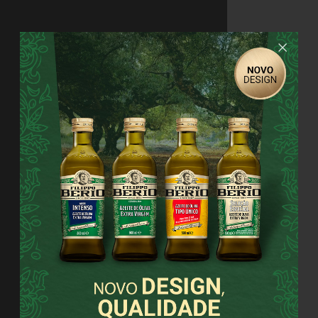
BLENDING
Depois da amostragem, os diversos
sabores são combinados para obter
aquele sabor e caráter que
distinguem a marca Filippo Berio. O
processo de blending é uma das
fases mais críticas da produção do
azeite: saber como combinar
sabores frutados, suaves, amargos
e picantes em um azeite
equilibrado, é uma forma de arte
que se apoia, quase
exclusivamente, em uma tradição
antiga, na experiência e na
maestria. Por essa razão, os
profissionais da Filippo Berio são
famosos no mundo inteiro pela sua
inestimável expertise e talento.