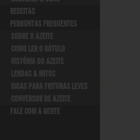
ABASTECIMENTO
RECEITAS
PERGUNTAS FREQUENTES
O Grupo SALOV atua em toda a
bacia do Mediterrâneo, seguindo
SOBRE O AZEITE
rígidos critérios a fim de assegurar
a máxima excelência do azeite. Há
dezenas de anos a SALOV colabora
COMO LER O RÓTULO
com os mesmos agricultores,
estabelecendo relacionamentos
HISTÓRIA DO AZEITE
sólidos baseados na confiança de
longo prazo e respeito mútuo.
LENDAS & MITOS
DICAS PARA FRITURAS LEVES
A BACIA DO MEDITERRÂNEO
CONVERSOR DE AZEITE
FALE COM A GENTE