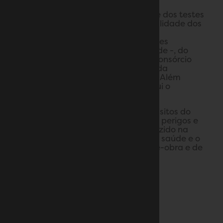
credenciados externos.
Além dos rígidos padrões internos e dos testes
desenvolvidos para melhorar a qualidade dos
próprios azeites, a SALOV obteve a
certificação da ISO – um dos maiores
organismos de controle de qualidade -, do
British Retail Consortium (BRI) – o consórcio
britânico de venda no varejo -, e o da
International Food Standards (IFS). Além
desses, Filippo Berio também possui o
certificado Kosher.
A SALOV também atende aos requisitos do
sistema HACCP (ou seja, análise de perigos e
pontos críticos de controle), introduzido na
Itália em 1997 para salvaguardar a saúde e o
bem-estar dos clientes, da mão-de-obra e de
toda a comunidade.
PROCESS CERTIFICATIONS